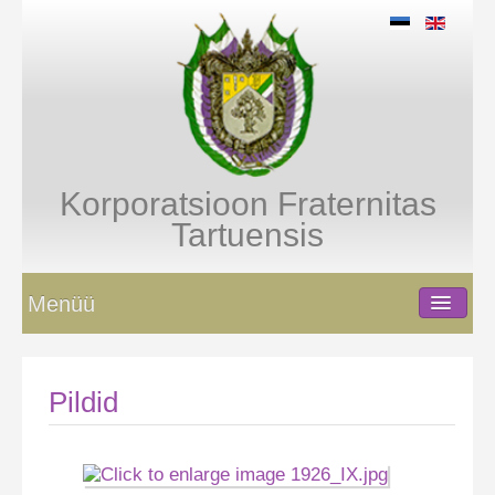
Korporatsioon Fraternitas
Tartuensis
Menüü
History
Pildid
Images